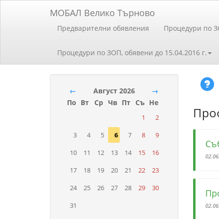
МОБАЛ Велико Търново
Предварителни обявления
Процедури по 
Процедури по ЗОП, обявени до 15.04.2016 г.
←
Август 2026
→
По
Вт
Ср
Чв
Пт
Съ
Не
Проф
1
2
3
4
5
6
7
8
9
Съ
10
11
12
13
14
15
16
02.06
17
18
19
20
21
22
23
24
25
26
27
28
29
30
Пр
31
02.06