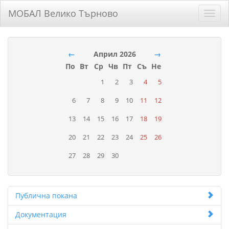
МОБАЛ Велико Търново
Toggl
navig
←
Април 2026
→
По
Вт
Ср
Чв
Пт
Съ
Не
1
2
3
4
5
6
7
8
9
10
11
12
13
14
15
16
17
18
19
20
21
22
23
24
25
26
27
28
29
30
Публична покана
Документация