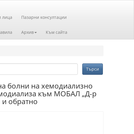
и лица
Пазарни консултации
авила
Архив
Към сайта
 на болни на хемодиализно
емодиализа към МОБАЛ „Д-р
о и обратно