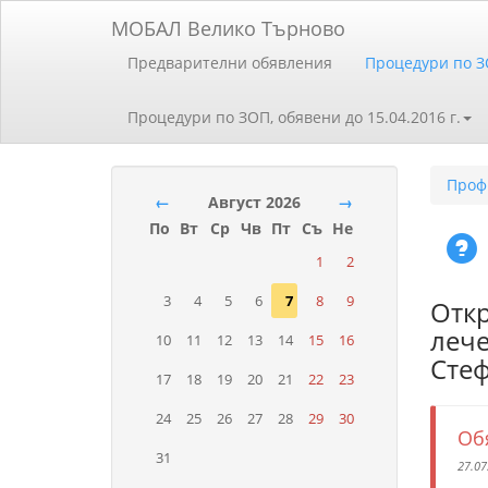
МОБАЛ Велико Търново
Предварителни обявления
Процедури по 
Процедури по ЗОП, обявени до 15.04.2016 г.
Проф
←
Август 2026
→
По
Вт
Ср
Чв
Пт
Съ
Не
1
2
3
4
5
6
7
8
9
Откр
лече
10
11
12
13
14
15
16
Стеф
17
18
19
20
21
22
23
24
25
26
27
28
29
30
Об
31
27.07