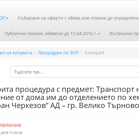
ЗОП
Събиране на оферти с обява или покани до определен
Публични покани, обявени до 15.04.2016 г.
Вътрешни пр
ил на купувача
Процедури по ЗОП
transport
ита процедура с предмет: Транспорт
ние от дома им до отделението по х
ан Черкезов” АД – гр. Велико Търнов
явление
.2018 11:43:39