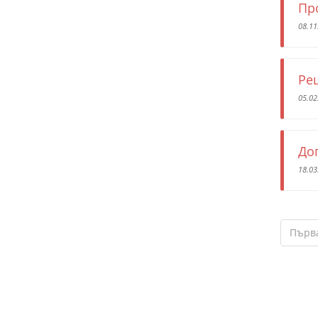
Пр
08.11
Ре
05.02
До
18.03
Първ