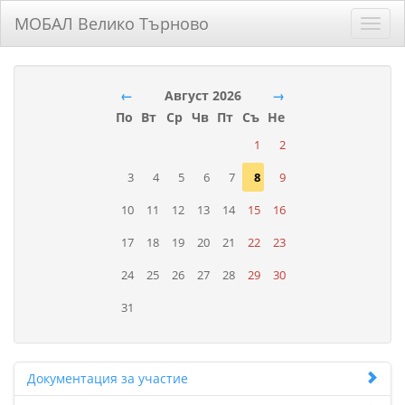
МОБАЛ Велико Търново
Toggl
navig
←
Август 2026
→
По
Вт
Ср
Чв
Пт
Съ
Не
1
2
3
4
5
6
7
8
9
10
11
12
13
14
15
16
17
18
19
20
21
22
23
24
25
26
27
28
29
30
31
Документация за участие