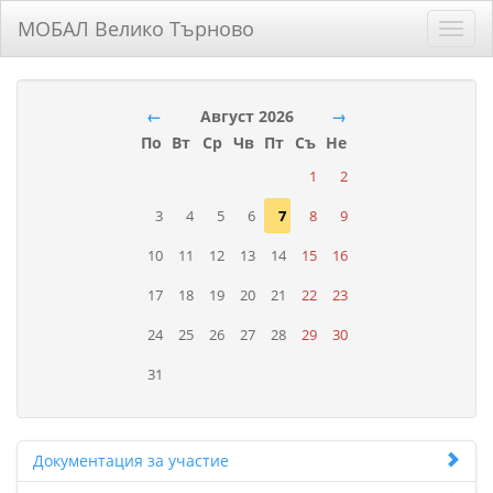
МОБАЛ Велико Търново
Toggl
navig
←
Август 2026
→
По
Вт
Ср
Чв
Пт
Съ
Не
1
2
3
4
5
6
7
8
9
10
11
12
13
14
15
16
17
18
19
20
21
22
23
24
25
26
27
28
29
30
31
Документация за участие