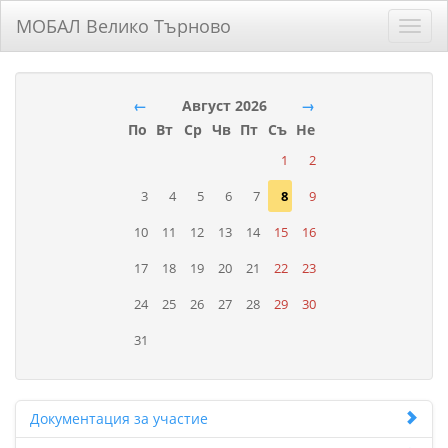
МОБАЛ Велико Търново
Toggl
navig
←
Август 2026
→
По
Вт
Ср
Чв
Пт
Съ
Не
1
2
3
4
5
6
7
8
9
10
11
12
13
14
15
16
17
18
19
20
21
22
23
24
25
26
27
28
29
30
31
Документация за участие