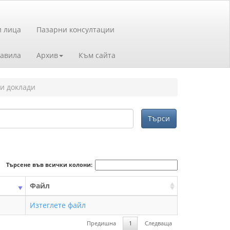
и лица
Пазарни консултации
авила
Архив
Към сайта
и доклади
Търсене във всички колони:
Файл
Изтеглете файл
Предишна
1
Следваща