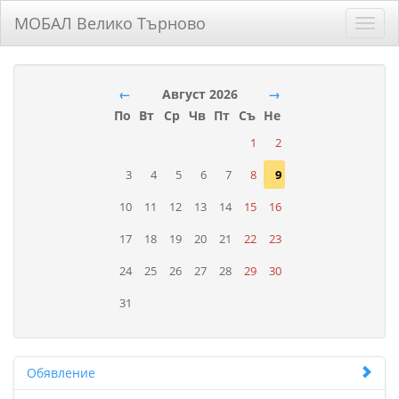
МОБАЛ Велико Търново
Toggl
navig
←
Август 2026
→
По
Вт
Ср
Чв
Пт
Съ
Не
1
2
3
4
5
6
7
8
9
10
11
12
13
14
15
16
17
18
19
20
21
22
23
24
25
26
27
28
29
30
31
Обявление