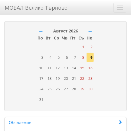
МОБАЛ Велико Търново
Toggl
navig
←
Август 2026
→
По
Вт
Ср
Чв
Пт
Съ
Не
1
2
3
4
5
6
7
8
9
10
11
12
13
14
15
16
17
18
19
20
21
22
23
24
25
26
27
28
29
30
31
Обявление