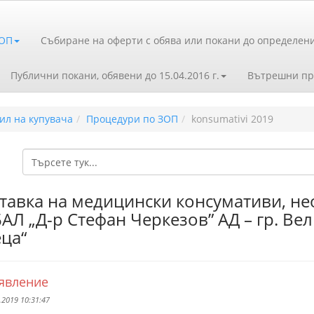
ЗОП
Събиране на оферти с обява или покани до определен
Публични покани, обявени до 15.04.2016 г.
Вътрешни пр
ил на купувача
Процедури по ЗОП
konsumativi 2019
тавка на медицински консумативи, не
Л „Д-р Стефан Черкезов” АД – гр. Вел
ца“
явление
.2019 10:31:47