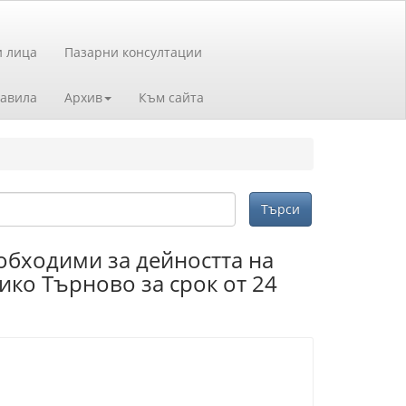
и лица
Пазарни консултации
авила
Архив
Към сайта
обходими за дейността на
ико Търново за срок от 24