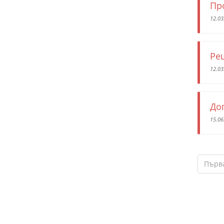
Пр
12.03
Ре
12.03
До
15.06
Първ