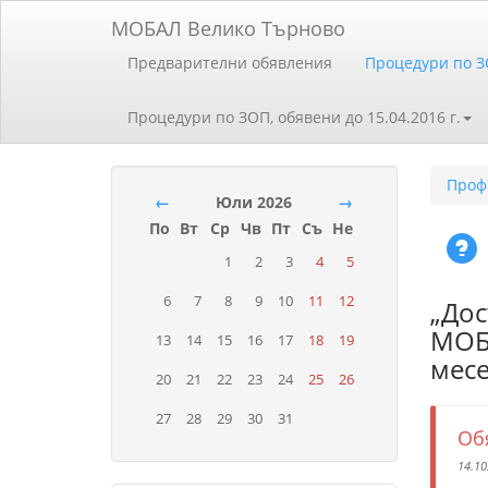
МОБАЛ Велико Търново
Предварителни обявления
Процедури по 
Процедури по ЗОП, обявени до 15.04.2016 г.
Проф
←
Юли 2026
→
По
Вт
Ср
Чв
Пт
Съ
Не
1
2
3
4
5
6
7
8
9
10
11
12
„Дос
МОБА
13
14
15
16
17
18
19
месе
20
21
22
23
24
25
26
27
28
29
30
31
Об
14.10