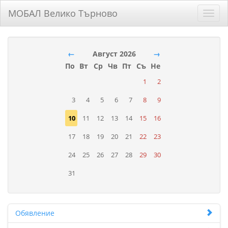
МОБАЛ Велико Търново
Toggl
navig
←
Август 2026
→
По
Вт
Ср
Чв
Пт
Съ
Не
1
2
3
4
5
6
7
8
9
10
11
12
13
14
15
16
17
18
19
20
21
22
23
24
25
26
27
28
29
30
31
Обявление