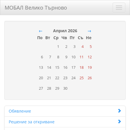
МОБАЛ Велико Търново
Toggl
navig
←
Април 2026
→
По
Вт
Ср
Чв
Пт
Съ
Не
1
2
3
4
5
6
7
8
9
10
11
12
13
14
15
16
17
18
19
20
21
22
23
24
25
26
27
28
29
30
Обявление
Решение за откриване