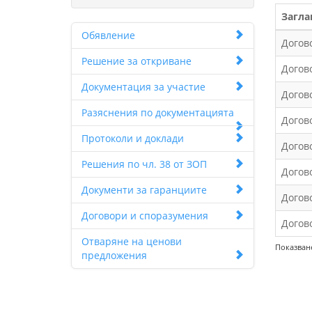
Загла
Обявление
Догов
Решение за откриване
Догов
Документация за участие
Догов
Разяснения по документацията
Догов
Протоколи и доклади
Догов
Решения по чл. 38 от ЗОП
Догов
Документи за гаранциите
Догов
Договори и споразумения
Догов
Отваряне на ценови
Показване
предложения