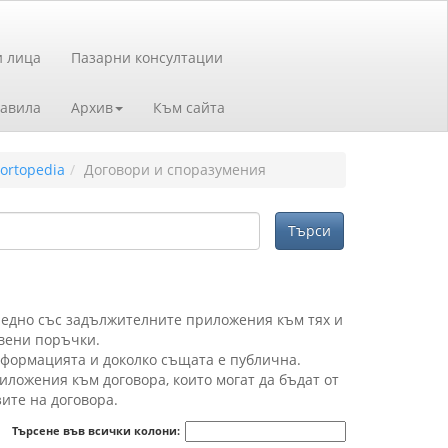
и лица
Пазарни консултации
авила
Архив
Към сайта
ortopedia
Договори и споразумения
аедно със задължителните приложения към тях и
вени поръчки.
информацията и доколко същата е публична.
ложения към договора, които могат да бъдат от
зите на договора.
Търсене във всички колони: