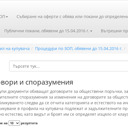
ЗОП
Събиране на оферти с обява или покани до определен
Публични покани, обявени до 15.04.2016 г.
Вътрешни пр
ил на купувача
Процедури по ЗОП, обявени до 15.04.2016 г.
овори и споразумения
рупи документи обхващат договорите за обществени поръчки, з
ителните споразумения за из­менения на договорите за общест
ликуването следва да се отчита категорията и естеството на 
икуване в профила на купувача подлежат и задължителните при
о естество, като видът и броят им се определят изцяло от клау
не на
резултата