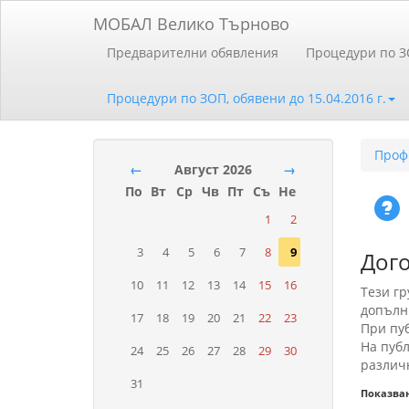
МОБАЛ Велико Търново
Предварителни обявления
Процедури по 
Процедури по ЗОП, обявени до 15.04.2016 г.
Проф
←
Август 2026
→
По
Вт
Ср
Чв
Пт
Съ
Не
1
2
3
4
5
6
7
8
9
Дог
10
11
12
13
14
15
16
Тези г
допълн
17
18
19
20
21
22
23
При пуб
На публ
24
25
26
27
28
29
30
различн
31
Показва