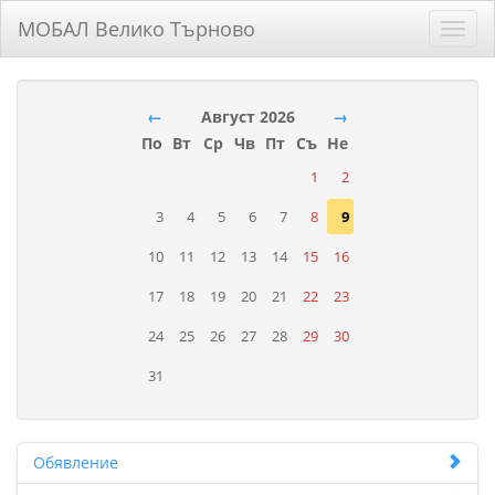
МОБАЛ Велико Търново
Toggl
navig
←
Август 2026
→
По
Вт
Ср
Чв
Пт
Съ
Не
1
2
3
4
5
6
7
8
9
10
11
12
13
14
15
16
17
18
19
20
21
22
23
24
25
26
27
28
29
30
31
Обявление