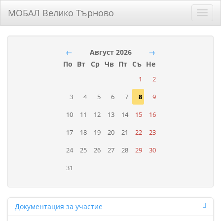
МОБАЛ Велико Търново
Toggl
navig
←
Август 2026
→
По
Вт
Ср
Чв
Пт
Съ
Не
1
2
3
4
5
6
7
8
9
10
11
12
13
14
15
16
17
18
19
20
21
22
23
24
25
26
27
28
29
30
31
Документация за участие